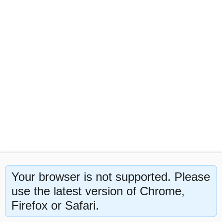
Продолжая использовать сайт, вы даёте
Согласие на
Your browser is not supported. Please
обработку файлов cookie
. Без них - никак... Если вы не
согласны - покиньте сайт.
use the latest version of Chrome,
Firefox or Safari.
Отклонить
Принять